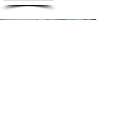
mit
sicherheit
ein sicheres piercing
Royal Skin Piercingstudio
Entdecken Sie die Welt der Körperkunst
Die Einzigartigkeit jedes Tattoos ist uns sehr
wichtig, daher legen wir vom Royal Skin