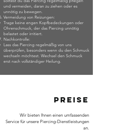
solltest du das Piercing regelmäßig pflegen
und vermeiden, daran zu ziehen oder es
unnötig zu bewegen.
Vermeidung von Reizungen:
Trage keine engen Kopfbedeckungen oder
Ohrenschmuck, der das Piercing unnötig
belastet oder irritiert.
Nachkontrolle:
Lass das Piercing regelmäßig von uns
überprüfen, besonders wenn du den Schmuck
wechseln möchtest. Wechsel den Schmuck
erst nach vollständiger Heilung.
Preise
Wir bieten Ihnen einen umfassenden
Service für unsere Piercing-Dienstleistungen
an.