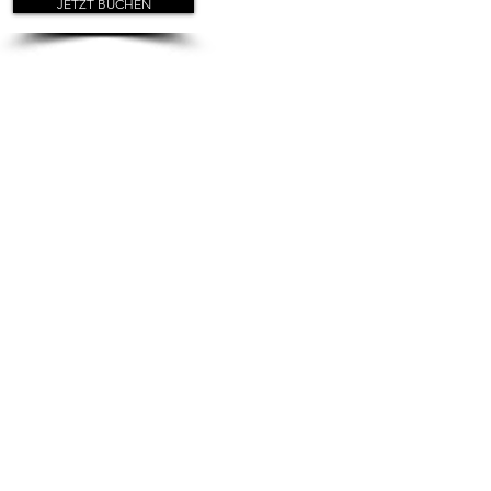
JETZT BUCHEN
mit
sicherheit
ein sicheres piercing
Royal Skin Piercingstudio
Entdecken Sie die Welt der Körperkunst
Die Einzigartigkeit jedes Tattoos ist uns sehr
wichtig, daher legen wir vom Royal Skin