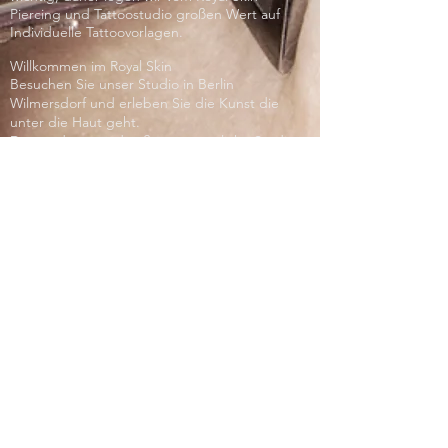
Piercing und Tattoostudio großen Wert auf
Individuelle Tattoovorlagen.
Willkommen im Royal Skin
Besuchen Sie unser Studio in Berlin
Wilmersdorf und erleben Sie die Kunst die
unter die Haut geht.
Das moderne und äußerst gemütliche Studio
«Royal Skin» bietet Ihnen innovative und
Individuelle Piercings.
Tauchen Sie ein, in die Welt der Körperkunst
.
Service
Kontakt
Termine buchen
Gutschein verschenken
Information