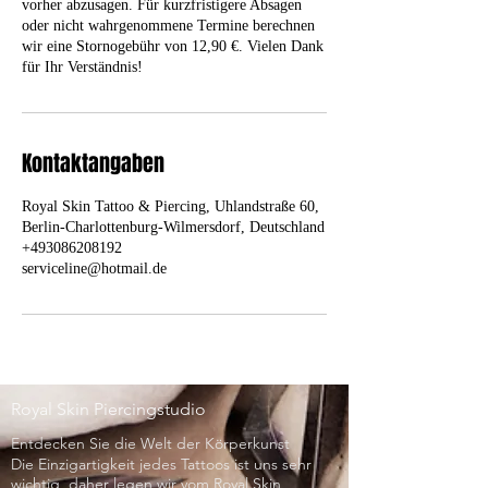
vorher abzusagen. Für kurzfristigere Absagen
oder nicht wahrgenommene Termine berechnen
wir eine Stornogebühr von 12,90 €. Vielen Dank
für Ihr Verständnis!
Kontaktangaben
Royal Skin Tattoo & Piercing, Uhlandstraße 60,
Berlin-Charlottenburg-Wilmersdorf, Deutschland
+493086208192
serviceline@hotmail.de
Royal Skin Piercingstudio
Entdecken Sie die Welt der Körperkunst
Die Einzigartigkeit jedes Tattoos ist uns sehr
wichtig, daher legen wir vom Royal Skin