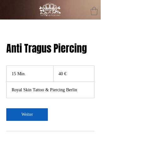
Anti Tragus Piercing
40
Euro
15 Min.
1
40 €
5
M
Royal Skin Tattoo & Piercing Berlin
i
n
.
Weiter