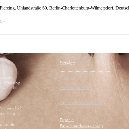
Piercing, Uhlandstraße 60, Berlin-Charlottenburg-Wilmersdorf, Deutsc
de
Service
unst
uns sehr
Kontakt
kin Piercing
Termine buchen
dividuelle
Gutschein verschenken
 Wilmersdorf
 die Haut
Digitale
e Studio
Einverständniserklärung