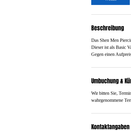
n
.
Beschreibung
Das Shen Men Piercin
Dieser ist als Basic V
Gegen einen Aufpreis
Umbuchung & Kü
Wir bitten Sie, Termi
wahrgenommene Termin
Kontaktangaben