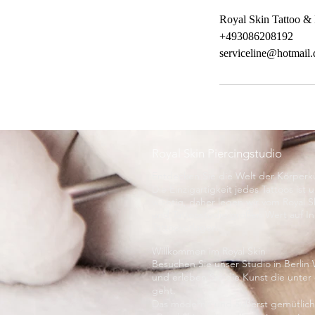
Royal Skin Tattoo & 
+493086208192
serviceline@hotmail.
Royal Skin Piercingstudio
Entdecken Sie die Welt der Körperk
Die Einzigartigkeit jedes Tattoos ist 
wichtig, daher legen wir vom Royal S
und Tattoostudio großen Wert auf In
Tattoovorlagen.
Willkommen im Royal Skin
Besuchen Sie unser Studio in Berlin
und erleben Sie die Kunst die unter
geht.
Das moderne und äußerst gemütlich