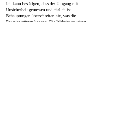
Ich kann bestätigen, dass der Umgang mit 
Unsicherheit gemessen und ehrlich ist. 
Behauptungen überschreiten nie, was die 
Beweise stützen können. Die Website erweitert 
die Beweisgrundlage für die gemachten 
Behauptungen. Wachstumsindikatoren werden 
durch Echtzeit-Digital-Engagement-Metriken 
gestützt.